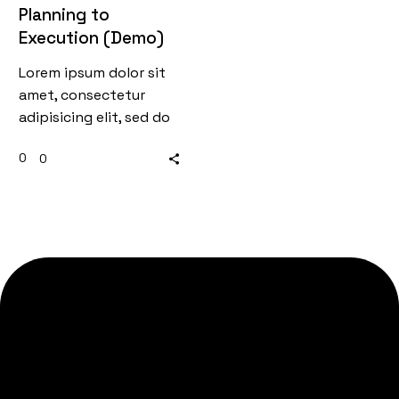
Planning to
Execution (Demo)
Lorem ipsum dolor sit
amet, consectetur
adipisicing elit, sed do
eiusmod tempor
0
0
incididunt ut labore et
dolore magna aliqua.