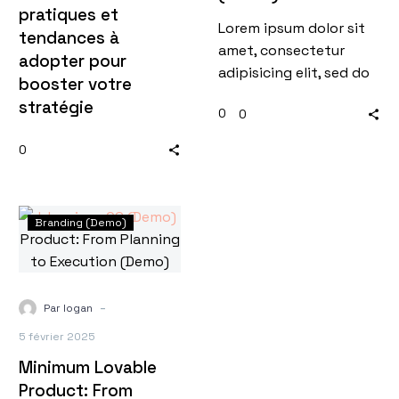
pratiques et
Lorem ipsum dolor sit
tendances à
amet, consectetur
adopter pour
adipisicing elit, sed do
booster votre
eiusmod tempor
stratégie
0
0
incididunt ut labore et
dolore magna aliqua.
0
Branding (Demo)
-
Par logan
5 février 2025
Minimum Lovable
Product: From